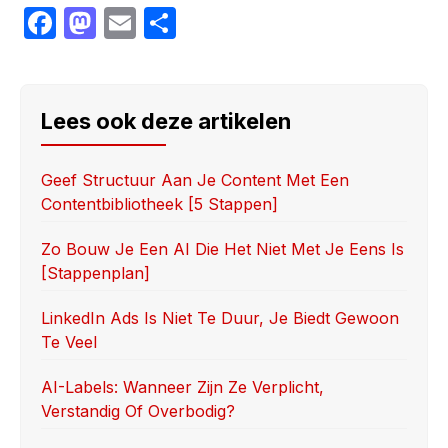
F
M
E
S
a
a
m
h
c
st
ail
ar
e
o
e
Lees ook deze artikelen
b
d
o
o
Geef Structuur Aan Je Content Met Een
Contentbibliotheek [5 Stappen]
o
n
k
Zo Bouw Je Een AI Die Het Niet Met Je Eens Is
[stappenplan]
LinkedIn Ads Is Niet Te Duur, Je Biedt Gewoon
Te Veel
AI-Labels: Wanneer Zijn Ze Verplicht,
Verstandig Of Overbodig?