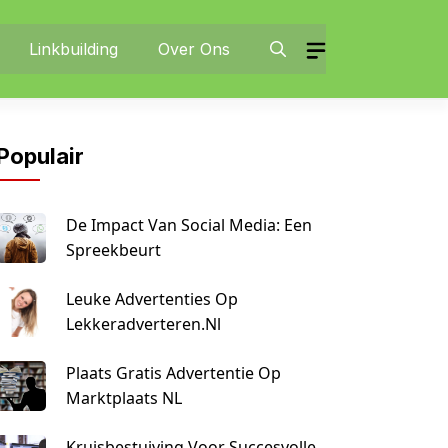
Linkbuilding
Over Ons
Populair
De Impact Van Social Media: Een
Spreekbeurt
Leuke Advertenties Op
Lekkeradverteren.nl
Plaats Gratis Advertentie Op
Marktplaats NL
Kruisbestuiving Voor Succesvolle