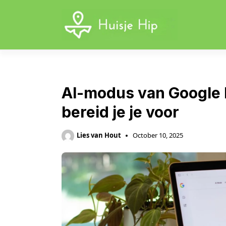
Skip
to
content
AI-modus van Google 
bereid je je voor
Lies van Hout
October 10, 2025