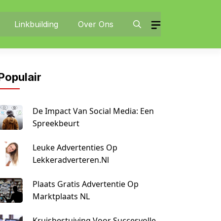
Linkbuilding
Over Ons
Populair
De Impact Van Social Media: Een
Spreekbeurt
Leuke Advertenties Op
Lekkeradverteren.nl
Plaats Gratis Advertentie Op
Marktplaats NL
Kruisbestuiving Voor Succesvolle