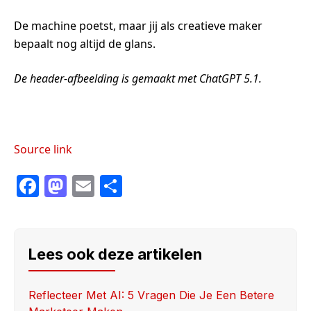
De machine poetst, maar jij als creatieve maker
bepaalt nog altijd de glans.
De header-afbeelding is gemaakt met ChatGPT 5.1.
Source link
F
M
E
S
a
a
m
h
c
st
ail
ar
e
o
e
Lees ook deze artikelen
b
d
o
o
Reflecteer Met AI: 5 Vragen Die Je Een Betere