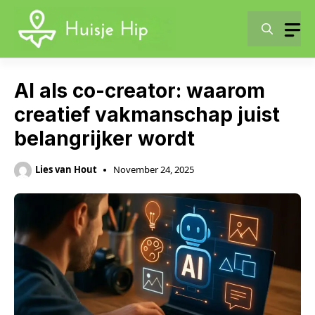
Skip
to
content
AI als co-creator: waarom
creatief vakmanschap juist
belangrijker wordt
Lies van Hout
November 24, 2025