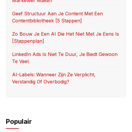
Marketeer Maken
o
n
k
Geef Structuur Aan Je Content Met Een
Contentbibliotheek [5 Stappen]
Zo Bouw Je Een AI Die Het Niet Met Je Eens Is
[stappenplan]
LinkedIn Ads Is Niet Te Duur, Je Biedt Gewoon
Te Veel
AI-Labels: Wanneer Zijn Ze Verplicht,
Verstandig Of Overbodig?
Populair