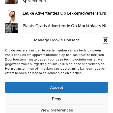
Spreekbeurt
Leuke Advertenties Op Lekkeradverteren.nl
Plaats Gratis Advertentie Op Marktplaats NL
Kruisbestuiving Voor Succesvolle Marketing
Manage Cookie Consent
Om de beste ervaringen te bieden, gebruiken we technologieën
zoals cookies om apparaatinformatie op te slaan en/of te bekijken.
Door toestemming te geven voor deze technologieën kunnen we
gegevens zoals surfgedrag of unieke ID's op deze site verwerken.
Het niet instemmen of intrekken van toestemming kan een negatief
effect hebben op bepaalde kenmerken en functies.
Accept
Deny
info@huisjehip.nl | © 2026
View preferences
Privacy Policy
|
Contact