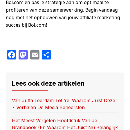
Bol.com en pas je strategie aan om optimaal te
profiteren van deze samenwerking. Begin vandaag
nog met het opbouwen van jouw affiliate marketing
succes bij Bol.com!
F
M
E
S
a
a
m
h
c
st
ail
ar
e
o
e
Lees ook deze artikelen
b
d
o
o
Van Jutta Leerdam Tot Ye: Waarom Juist Deze
7 Verhalen De Media Beheersten
o
n
k
Het Meest Vergeten Hoofdstuk Van Je
Brandbook (en Waarom Het Juist Nu Belangrijk