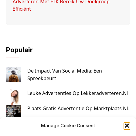
Adverteren Met FD: Bereik Uw Doelgroep
Efficiënt
Populair
De Impact Van Social Media: Een
Spreekbeurt
Leuke Advertenties Op Lekkeradverteren.nl
Plaats Gratis Advertentie Op Marktplaats NL
Kruisbestuiving Voor Succesvolle Marketing
Manage Cookie Consent