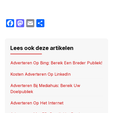
F
M
E
S
a
a
m
h
c
st
ail
ar
e
o
e
Lees ook deze artikelen
b
d
o
o
Adverteren Op Bing: Bereik Een Breder Publiek!
o
n
Kosten Adverteren Op LinkedIn
k
Adverteren Bij Mediahuis: Bereik Uw
Doelpubliek
Adverteren Op Het Internet