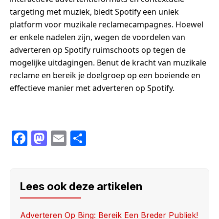
targeting met muziek, biedt Spotify een uniek
platform voor muzikale reclamecampagnes. Hoewel
er enkele nadelen zijn, wegen de voordelen van
adverteren op Spotify ruimschoots op tegen de
mogelijke uitdagingen. Benut de kracht van muzikale
reclame en bereik je doelgroep op een boeiende en
effectieve manier met adverteren op Spotify.
F
M
E
S
a
a
m
h
c
st
ail
ar
e
o
e
Lees ook deze artikelen
b
d
o
o
Adverteren Op Bing: Bereik Een Breder Publiek!