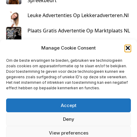
Spreekbeurt
Leuke Advertenties Op Lekkeradverteren.nl
Plaats Gratis Advertentie Op Marktplaats NL
Kruisbestuiving Voor Succesvolle Marketing
Manage Cookie Consent
Om de beste ervaringen te bieden, gebruiken we technologieën
zoals cookies om apparaatinformatie op te slaan en/of te bekijken.
Door toestemming te geven voor deze technologieën kunnen we
gegevens zoals surfgedrag of unieke ID's op deze site verwerken.
Het niet instemmen of intrekken van toestemming kan een negatief
effect hebben op bepaalde kenmerken en functies.
Accept
Deny
info@huisjehip.nl | © 2026
View preferences
Privacy Policy
|
Contact