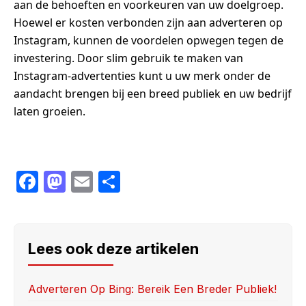
aan de behoeften en voorkeuren van uw doelgroep.
Hoewel er kosten verbonden zijn aan adverteren op
Instagram, kunnen de voordelen opwegen tegen de
investering. Door slim gebruik te maken van
Instagram-advertenties kunt u uw merk onder de
aandacht brengen bij een breed publiek en uw bedrijf
laten groeien.
F
M
E
S
a
a
m
h
c
st
ail
ar
e
o
e
Lees ook deze artikelen
b
d
o
o
Adverteren Op Bing: Bereik Een Breder Publiek!