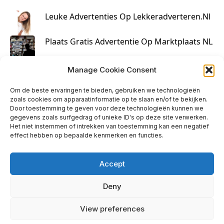
Leuke Advertenties Op Lekkeradverteren.nl
Plaats Gratis Advertentie Op Marktplaats NL
Kruisbestuiving Voor Succesvolle Marketing
Manage Cookie Consent
Om de beste ervaringen te bieden, gebruiken we technologieën
zoals cookies om apparaatinformatie op te slaan en/of te bekijken.
Door toestemming te geven voor deze technologieën kunnen we
gegevens zoals surfgedrag of unieke ID's op deze site verwerken.
Het niet instemmen of intrekken van toestemming kan een negatief
effect hebben op bepaalde kenmerken en functies.
Accept
Deny
info@huisjehip.nl | © 2026
View preferences
Privacy Policy
|
Contact