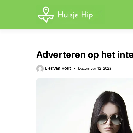
Skip
to
content
Adverteren op het int
Lies van Hout
December 12, 2023