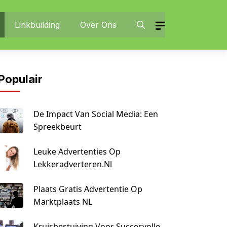
Linkbuilding
Over Ons
Populair
De Impact Van Social Media: Een
Spreekbeurt
Leuke Advertenties Op
Lekkeradverteren.nl
Plaats Gratis Advertentie Op
Marktplaats NL
Kruisbestuiving Voor Succesvolle