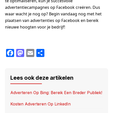
te optimaliseren, kun je succesvolle
advertentiecampagnes op Facebook creëren. Dus
waar wacht je nog op? Begin vandaag nog met het
plaatsen van advertenties op Facebook en bereik
nieuwe hoogten voor je bedrijf!
F
M
E
S
a
a
m
h
c
st
ail
ar
e
o
e
Lees ook deze artikelen
b
d
o
o
Adverteren Op Bing: Bereik Een Breder Publiek!
o
n
Kosten Adverteren Op LinkedIn
k