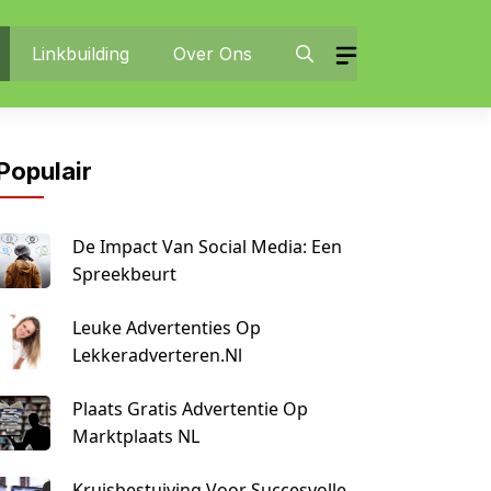
Linkbuilding
Over Ons
Populair
De Impact Van Social Media: Een
Spreekbeurt
Leuke Advertenties Op
Lekkeradverteren.nl
Plaats Gratis Advertentie Op
Marktplaats NL
Kruisbestuiving Voor Succesvolle