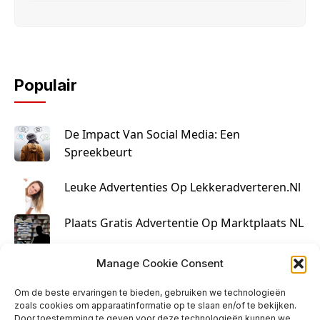
Populair
De Impact Van Social Media: Een
Spreekbeurt
Leuke Advertenties Op Lekkeradverteren.nl
Plaats Gratis Advertentie Op Marktplaats NL
Kruisbestuiving Voor Succesvolle Marketing
Manage Cookie Consent
Om de beste ervaringen te bieden, gebruiken we technologieën
zoals cookies om apparaatinformatie op te slaan en/of te bekijken.
Door toestemming te geven voor deze technologieën kunnen we