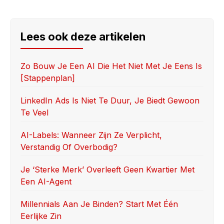
a
a
m
h
c
st
ail
ar
e
o
e
Lees ook deze artikelen
b
d
o
o
Zo Bouw Je Een AI Die Het Niet Met Je Eens Is
[stappenplan]
o
n
k
LinkedIn Ads Is Niet Te Duur, Je Biedt Gewoon
Te Veel
AI-Labels: Wanneer Zijn Ze Verplicht,
Verstandig Of Overbodig?
Je ‘sterke Merk’ Overleeft Geen Kwartier Met
Een AI-Agent
Millennials Aan Je Binden? Start Met Één
Eerlijke Zin