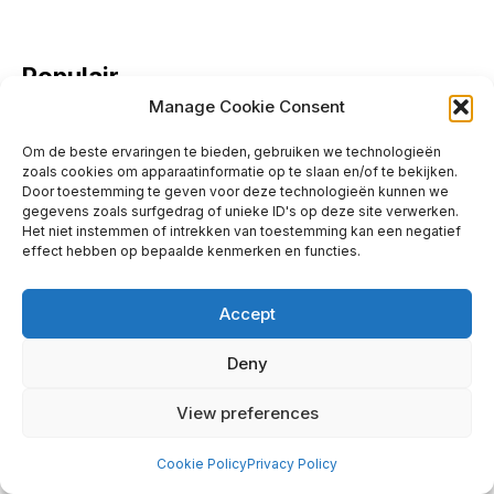
Populair
Manage Cookie Consent
De Impact Van Social Media: Een
Om de beste ervaringen te bieden, gebruiken we technologieën
zoals cookies om apparaatinformatie op te slaan en/of te bekijken.
Spreekbeurt
Door toestemming te geven voor deze technologieën kunnen we
gegevens zoals surfgedrag of unieke ID's op deze site verwerken.
Leuke Advertenties Op Lekkeradverteren.nl
Het niet instemmen of intrekken van toestemming kan een negatief
effect hebben op bepaalde kenmerken en functies.
Plaats Gratis Advertentie Op Marktplaats NL
Accept
Kruisbestuiving Voor Succesvolle Marketing
Deny
View preferences
Cookie Policy
Privacy Policy