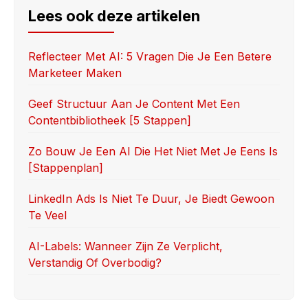
e
o
e
Lees ook deze artikelen
b
d
o
o
Reflecteer Met AI: 5 Vragen Die Je Een Betere
Marketeer Maken
o
n
k
Geef Structuur Aan Je Content Met Een
Contentbibliotheek [5 Stappen]
Zo Bouw Je Een AI Die Het Niet Met Je Eens Is
[stappenplan]
LinkedIn Ads Is Niet Te Duur, Je Biedt Gewoon
Te Veel
AI-Labels: Wanneer Zijn Ze Verplicht,
Verstandig Of Overbodig?