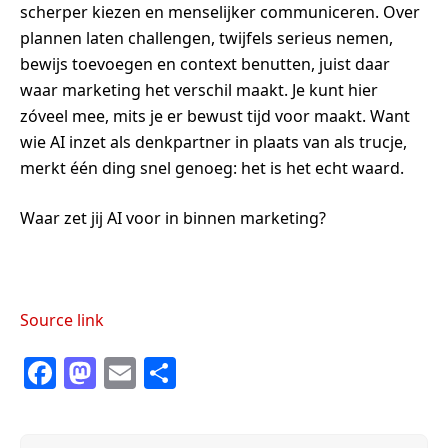
scherper kiezen en menselijker communiceren. Over
plannen laten challengen, twijfels serieus nemen,
bewijs toevoegen en context benutten, juist daar
waar marketing het verschil maakt. Je kunt hier
zóveel mee, mits je er bewust tijd voor maakt. Want
wie AI inzet als denkpartner in plaats van als trucje,
merkt één ding snel genoeg: het is het echt waard.
Waar zet jij AI voor in binnen marketing?
Source link
F
M
E
S
a
a
m
h
c
st
ail
ar