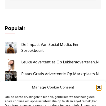
Populair
De Impact Van Social Media: Een
Spreekbeurt
Leuke Advertenties Op Lekkeradverteren.nl
Plaats Gratis Advertentie Op Marktplaats NL
Kruisbestuiving Voor Succesvolle Marketing
Manage Cookie Consent
Om de beste ervaringen te bieden, gebruiken we technologieën
zoals cookies om apparaatinformatie op te slaan en/of te bekijken.
Door toestemming te geven voor deze technologieën kunnen we