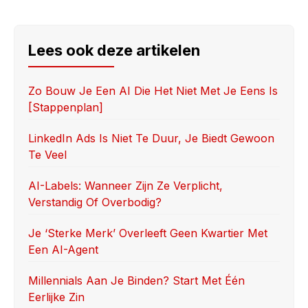
a
a
m
h
c
st
ail
ar
e
o
e
Lees ook deze artikelen
b
d
o
o
Zo Bouw Je Een AI Die Het Niet Met Je Eens Is
[stappenplan]
o
n
k
LinkedIn Ads Is Niet Te Duur, Je Biedt Gewoon
Te Veel
AI-Labels: Wanneer Zijn Ze Verplicht,
Verstandig Of Overbodig?
Je ‘sterke Merk’ Overleeft Geen Kwartier Met
Een AI-Agent
Millennials Aan Je Binden? Start Met Één
Eerlijke Zin