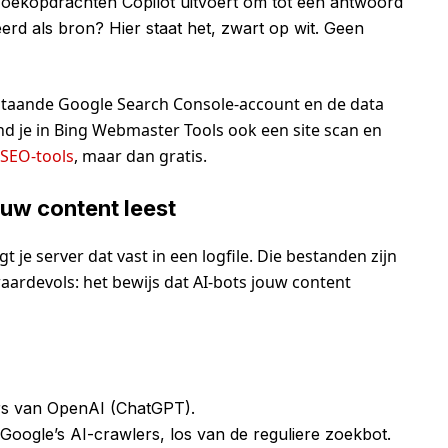
ke zoekopdrachten Copilot uitvoert om tot een antwoord
erd als bron? Hier staat het, zwart op wit. Geen
 bestaande Google Search Console-account en de data
ind je in Bing Webmaster Tools ook een site scan en
SEO-tools
, maar dan gratis.
jouw content leest
t je server dat vast in een logfile. Die bestanden zijn
aardevols: het bewijs dat AI-bots jouw content
rs van OpenAI (ChatGPT).
oogle’s AI-crawlers, los van de reguliere zoekbot.