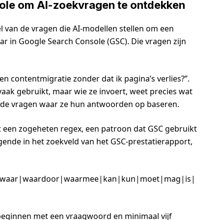
sole om AI-zoekvragen te ontdekken
l van de vragen die AI-modellen stellen om een
ar in Google Search Console (GSC). Die vragen zijn
en contentmigratie zonder dat ik pagina’s verlies?”.
ak gebruikt, maar wie ze invoert, weet precies wat
ies de vragen waar ze hun antwoorden op baseren.
et een zogeheten regex, een patroon dat GSC gebruikt
gende in het zoekveld van het GSC-prestatierapport,
|waar|waardoor|waarmee|kan|kun|moet|mag|is|
beginnen met een vraagwoord en minimaal vijf