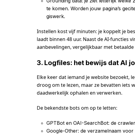
Grounding data: je ziet letterlijk wel
te komen. Worden jouw pagina’s gecite
giswerk.
Instellen kost vijf minuten: je koppelt je
laadt binnen 48 uur. Naast de AI-functies v
aanbevelingen, vergelijkbaar met betaalde
3. Logfiles: het bewijs dat AI 
Elke keer dat iemand je website bezoekt, leg
droog om te lezen, maar ze bevatten iets w
daadwerkelijk ophalen en verwerken.
De bekendste bots om op te letten:
GPTBot en OAI-SearchBot: de crawle
Google-Other: de verzamelnaam voor G