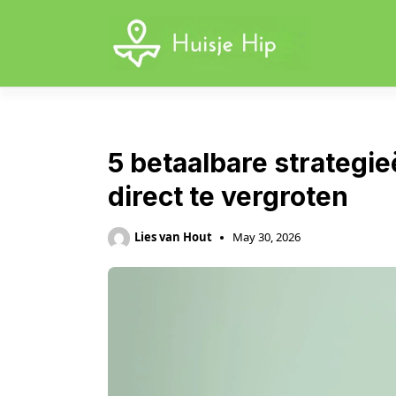
Skip
to
content
5 betaalbare strategi
direct te vergroten
Lies van Hout
May 30, 2026