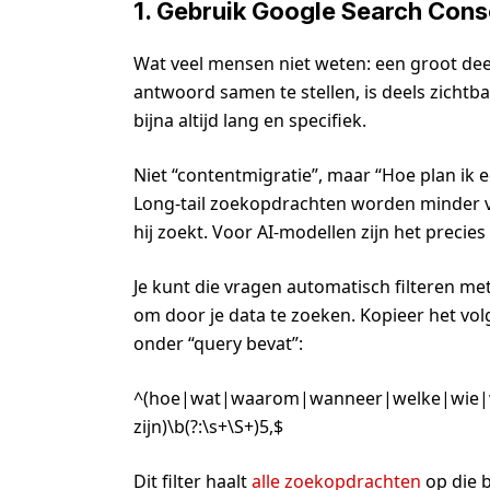
1. Gebruik Google Search Con
Wat veel mensen niet weten: een groot dee
antwoord samen te stellen, is deels zichtba
bijna altijd lang en specifiek.
Niet “contentmigratie”, maar “Hoe plan ik e
Long-tail zoekopdrachten worden minder va
hij zoekt. Voor AI-modellen zijn het prec
Je kunt die vragen automatisch filteren m
om door je data te zoeken. Kopieer het vol
onder “query bevat”:
^(hoe|wat|waarom|wanneer|welke|wie
zijn)\b(?:\s+\S+)5,$
Dit filter haalt
alle zoekopdrachten
op die 