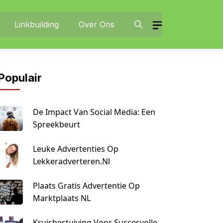
Linkbuilding
Over Ons
Populair
De Impact Van Social Media: Een
Spreekbeurt
Leuke Advertenties Op
Lekkeradverteren.nl
Plaats Gratis Advertentie Op
Marktplaats NL
Kruisbestuiving Voor Succesvolle