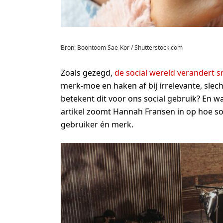
Bron: Boontoom Sae-Kor / Shutterstock.com
Zoals gezegd,
de social wereld verandert sn
merk-moe en haken af bij irrelevante, sle
betekent dit voor ons social gebruik? En w
artikel zoomt Hannah Fransen in op hoe soc
gebruiker én merk.