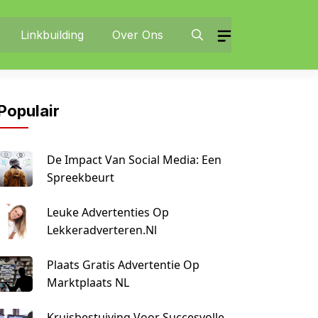
Linkbuilding
Over Ons
Populair
De Impact Van Social Media: Een
Spreekbeurt
Leuke Advertenties Op
Lekkeradverteren.nl
Plaats Gratis Advertentie Op
Marktplaats NL
Kruisbestuiving Voor Succesvolle