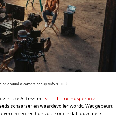
nding-around-a-camera-set-up-xKfS7Hll0Ck
zielloze AI-teksten,
schrijft Cor Hospes in zijn
teeds schaarser én waardevoller wordt. Wat gebeurt
ie overnemen, en hoe voorkom je dat jouw merk