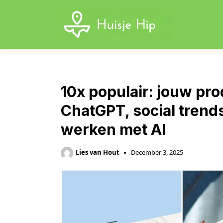
Skip
to
content
10x populair: jouw pro
ChatGPT, social trends
werken met AI
Lies van Hout
December 3, 2025