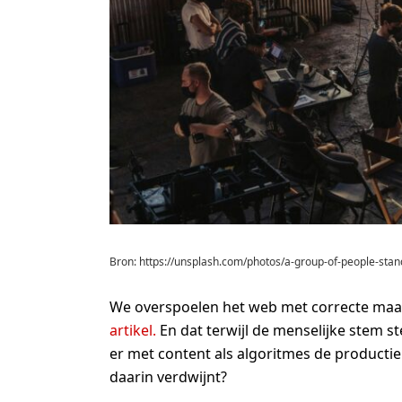
Bron: https://unsplash.com/photos/a-group-of-people-sta
We overspoelen het web met correcte maar 
artikel.
En dat terwijl de menselijke stem s
er met content als algoritmes de product
daarin verdwijnt?