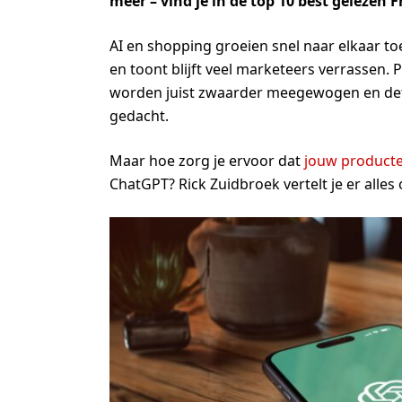
meer – vind je in de top 10 best geleze
AI en shopping groeien snel naar elkaar 
en toont blijft veel marketeers verrassen
worden juist zwaarder meegewogen en detai
gedacht.
Maar hoe zorg je ervoor dat
jouw product
ChatGPT? Rick Zuidbroek vertelt je er alles 