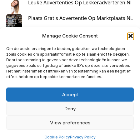
Leuke Advertenties Op Lekkeradverteren.nl
Plaats Gratis Advertentie Op Marktplaats NL
Kruisbestuiving Voor Succesvolle Marketing
Manage Cookie Consent
Om de beste ervaringen te bieden, gebruiken we technologieën
zoals cookies om apparaatinformatie op te slaan en/of te bekijken.
Door toestemming te geven voor deze technologieën kunnen we
gegevens zoals surfgedrag of unieke ID's op deze site verwerken.
Het niet instemmen of intrekken van toestemming kan een negatief
effect hebben op bepaalde kenmerken en functies.
Accept
Deny
info@huisjehip.nl | © 2026
View preferences
Privacy Policy
|
Contact
Cookie Policy
Privacy Policy