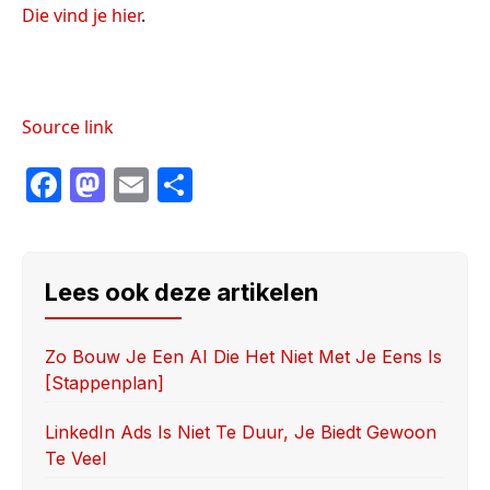
Die vind je hier
.
Source link
F
M
E
S
a
a
m
h
c
st
ail
ar
e
o
e
Lees ook deze artikelen
b
d
o
o
Zo Bouw Je Een AI Die Het Niet Met Je Eens Is
[stappenplan]
o
n
k
LinkedIn Ads Is Niet Te Duur, Je Biedt Gewoon
Te Veel