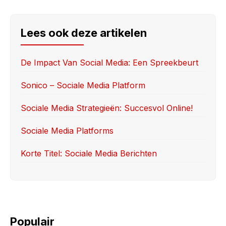
c
st
ail
ar
e
o
e
Lees ook deze artikelen
b
d
o
o
De Impact Van Social Media: Een Spreekbeurt
o
n
Sonico – Sociale Media Platform
k
Sociale Media Strategieën: Succesvol Online!
Sociale Media Platforms
Korte Titel: Sociale Media Berichten
Populair